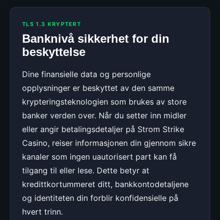
TLS 1.3 KRYPTERT
Banknivå sikkerhet for din
beskyttelse
Dine finansielle data og personlige
opplysninger er beskyttet av den samme
krypteringsteknologien som brukes av store
banker verden over. Når du setter inn midler
eller angir betalingsdetaljer på Strom Strike
Casino, reiser informasjonen din gjennom sikre
kanaler som ingen uautorisert part kan få
tilgang til eller lese. Dette betyr at
kredittkortummeret ditt, bankkontodetaljene
og identiteten din forblir konfidensielle på
hvert trinn.