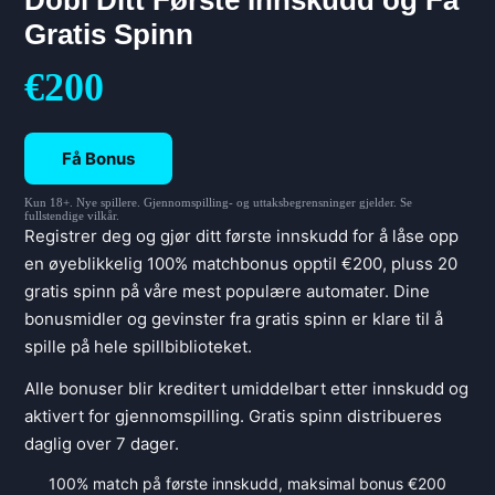
Dobl Ditt Første Innskudd og Få
Gratis Spinn
€200
Få Bonus
Kun 18+. Nye spillere. Gjennomspilling- og uttaksbegrensninger gjelder. Se
fullstendige vilkår.
Registrer deg og gjør ditt første innskudd for å låse opp
en øyeblikkelig 100% matchbonus opptil €200, pluss 20
gratis spinn på våre mest populære automater. Dine
bonusmidler og gevinster fra gratis spinn er klare til å
spille på hele spillbiblioteket.
Alle bonuser blir kreditert umiddelbart etter innskudd og
aktivert for gjennomspilling. Gratis spinn distribueres
daglig over 7 dager.
100% match på første innskudd, maksimal bonus €200