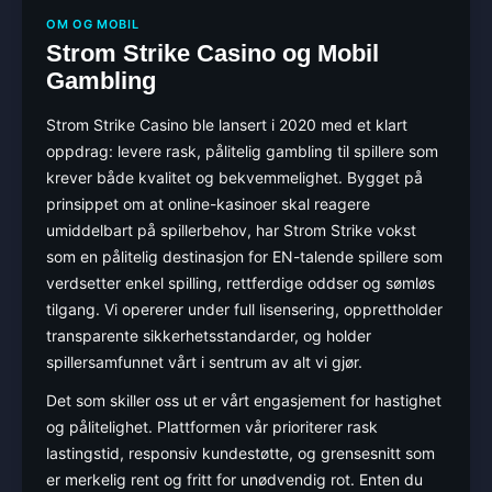
OM OG MOBIL
Strom Strike Casino og Mobil
Gambling
Strom Strike Casino ble lansert i 2020 med et klart
oppdrag: levere rask, pålitelig gambling til spillere som
krever både kvalitet og bekvemmelighet. Bygget på
prinsippet om at online-kasinoer skal reagere
umiddelbart på spillerbehov, har Strom Strike vokst
som en pålitelig destinasjon for EN-talende spillere som
verdsetter enkel spilling, rettferdige oddser og sømløs
tilgang. Vi opererer under full lisensering, opprettholder
transparente sikkerhetsstandarder, og holder
spillersamfunnet vårt i sentrum av alt vi gjør.
Det som skiller oss ut er vårt engasjement for hastighet
og pålitelighet. Plattformen vår prioriterer rask
lastingstid, responsiv kundestøtte, og grensesnitt som
er merkelig rent og fritt for unødvendig rot. Enten du