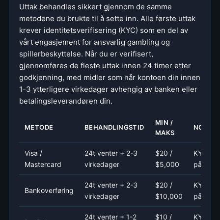
Uttak behandles sikkert gjennom de samme
metodene du brukte til å sette inn. Alle første uttak
krever identitetsverifisering (KYC) som en del av
vårt engasjement for ansvarlig gambling og
spillerbeskyttelse. Når du er verifisert,
gjennomføres de fleste uttak innen 24 timer etter
godkjenning, med midler som når kontoen din innen
1-3 ytterligere virkedager avhengig av banken eller
betalingsleverandøren din.
MIN /
METODE
BEHANDLINGSTID
NOTAT
MAKS
Visa /
24t venter + 2-3
$20 /
KYC
Mastercard
virkedager
$5,000
påkrev
24t venter + 2-3
$20 /
KYC
Bankoverføring
virkedager
$10,000
påkrev
24t venter + 1-2
$10 /
KYC