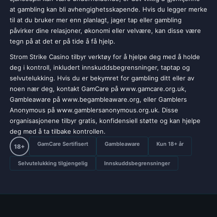
at gambling kan bli avhengighetsskapende. Hvis du legger merke
til at du bruker mer enn planlagt, jager tap eller gambling
påvirker dine relasjoner, økonomi eller velvære, kan disse være
tegn på at det er på tide å få hjelp.
Strom Strike Casino tilbyr verktøy for å hjelpe deg med å holde
deg i kontroll, inkludert innskuddsbegrensninger, taptap og
selvutelukking. Hvis du er bekymret for gambling ditt eller av
noen nær deg, kontakt GamCare på www.gamcare.org.uk,
Gambleaware på www.begambleaware.org, eller Gamblers
Anonymous på www.gamblersanonymous.org.uk. Disse
organisasjonene tilbyr gratis, konfidensiell støtte og kan hjelpe
deg med å ta tilbake kontrollen.
GamCare Sertifisert
Gambleaware
Kun 18+ år
18+
Selvutelukking tilgjengelig
Innskuddsbegrensninger