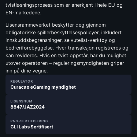
tvistløsningsprosess som er anerkjent i hele EU og
EN-markedene.
Lisensrammeverket beskytter deg gjennom
obligatoriske spillerbeskyttelsespolicyer, inkludert
innskuddsbegrensninger, selvutelist-verktøy og
bedreriforebyggelse. Hver transaksjon registreres og
kan revideres. Hvis en tvist oppstår, har du mulighet
utover operatøren – reguleringsmyndigheten griper
inn på dine vegne.
REGULATOR
Curacao eGaming myndighet
LISENSNUM
8847/JAZ2024
RNG-SERTIFISERING
GLI Labs Sertifisert