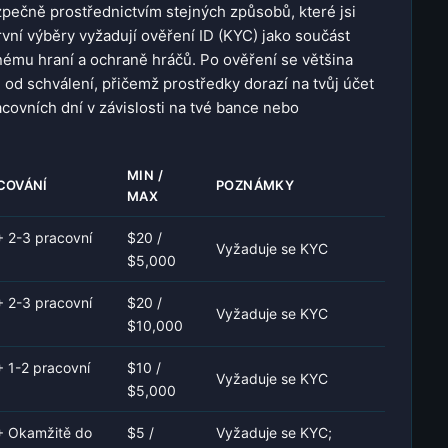
pečně prostřednictvím stejných způsobů, které jsi
rvní výběry vyžadují ověření ID (KYC) jako součást
mu hraní a ochraně hráčů. Po ověření se většina
od schválení, přičemž prostředky dorazí na tvůj účet
ovních dní v závislosti na tvé bance nebo
MIN /
COVÁNÍ
POZNÁMKY
MAX
+ 2-3 pracovní
$20 /
Vyžaduje se KYC
$5,000
+ 2-3 pracovní
$20 /
Vyžaduje se KYC
$10,000
+ 1-2 pracovní
$10 /
Vyžaduje se KYC
$5,000
+ Okamžitě do
$5 /
Vyžaduje se KYC;