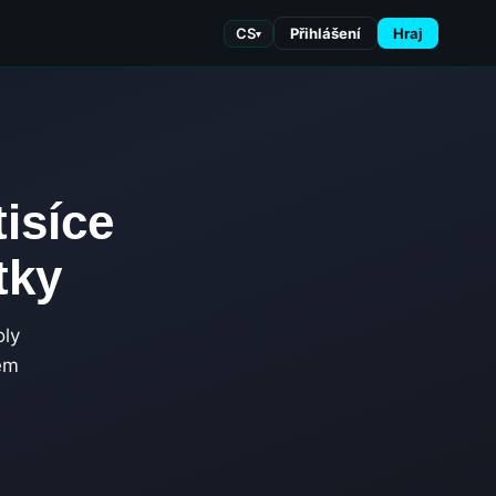
CS
Přihlášení
Hraj
▾
tisíce
tky
oly
em