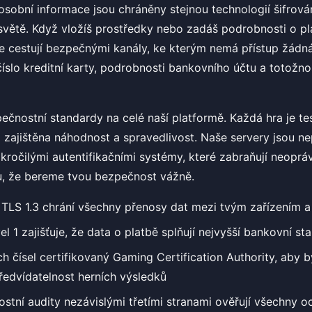
 osobní informace jsou chráněny stejnou technologií šifrován
světě. Když vložíš prostředky nebo zadáš podrobnosti o pl
ce cestují bezpečnými kanály, ke kterým nemá přístup žád
íslo kreditní karty, podrobnosti bankovního účtu a totožno
čnostní standardy na celé naší platformě. Každá hra je te
a zajištěna náhodnost a spravedlivost. Naše servery jsou ne
okročilými autentifikačními systémy, které zabraňují neopr
ou, že bereme tvou bezpečnost vážně.
 TLS 1.3 chrání všechny přenosy dat mezi tvým zařízením a
l 1 zajišťuje, že data o platbě splňují nejvyšší bankovní st
 čísel certifikovaný Gaming Certification Authority, aby by
ředvídatelnost herních výsledků
stní audity nezávislými třetími stranami ověřují všechny 