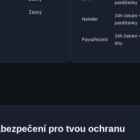
peněženky
Žádný
24h čekání 
Neteller
peněženky
24h čekání 
Paysafecard
dny
bezpečení pro tvou ochranu