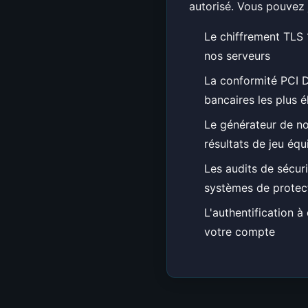
autorisé. Vous pouvez 
Le chiffrement TLS 
nos serveurs
La conformité PCI D
bancaires les plus 
Le générateur de nom
résultats de jeu équ
Les audits de sécuri
systèmes de protec
L'authentification 
votre compte