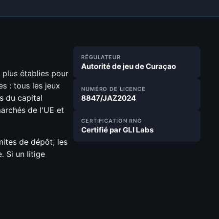
RÉGULATEUR
Autorité de jeu de Curaçao
 plus établies pour
s : tous les jeux
NUMÉRO DE LICENCE
s du capital
8847/JAZ2024
marchés de l'UE et
CERTIFICATION RNG
Certifié par GLI Labs
mites de dépôt, les
 Si un litige