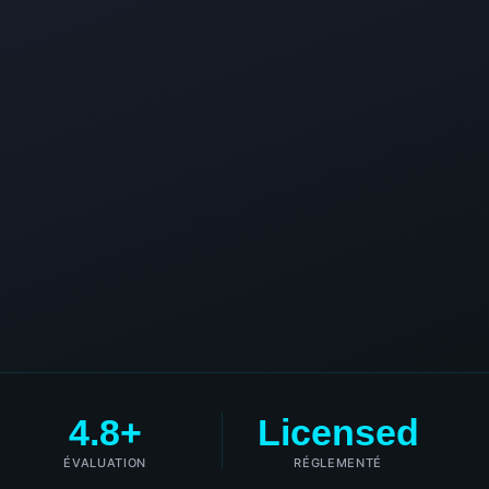
4.8+
Licensed
ÉVALUATION
RÉGLEMENTÉ