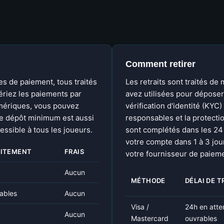
Comment retirer
s de paiement, tous traités
Les retraits sont traités 
ériez les paiements par
avez utilisées pour déposer
umériques, vous pouvez
vérification d'identité (KY
Le dépôt minimum est aussi
responsables et la protectio
ssible à tous les joueurs.
sont complétés dans les 24 
votre compte dans 1 à 3 jo
AITEMENT
FRAIS
votre fournisseur de paiem
Aucun
MÉTHODE
DÉLAI DE 
rables
Aucun
Visa /
24h en atte
Aucun
Mastercard
ouvrables