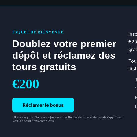
PAQUET DE BIENVENUE
Ins
Doublez votre premier
€20
grat
dépôt et réclamez des
Tou
tours gratuits
dis
€200
Réclamer le bonus
18 ans ou plus. Nouveaux joueurs. Les limites de mise et de retrait s'appliquent.
Voir les conditions complètes.