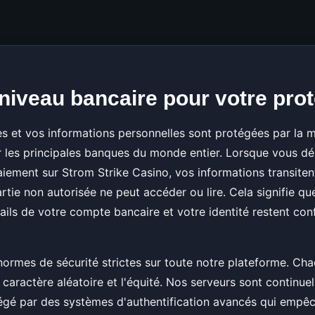
 niveau bancaire pour votre prot
es et vos informations personnelles sont protégées par la
ar les principales banques du monde entier. Lorsque vous 
paiement sur Strom Strike Casino, vos informations transite
rtie non autorisée ne peut accéder ou lire. Cela signifie q
tails de votre compte bancaire et votre identité restent con
rmes de sécurité strictes sur toute notre plateforme. Chaq
e caractère aléatoire et l'équité. Nos serveurs sont continuel
égé par des systèmes d'authentification avancés qui empêc