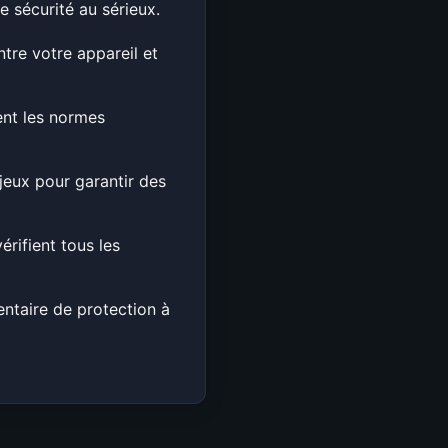
 sécurité au sérieux.
tre votre appareil et
ent les normes
 jeux pour garantir des
érifient tous les
entaire de protection à