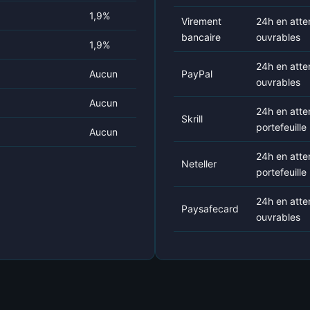
1,9%
Virement
24h en atte
bancaire
ouvrables
1,9%
24h en atten
Aucun
PayPal
ouvrables
Aucun
24h en atte
Skrill
portefeuille
Aucun
24h en atte
Neteller
portefeuille
24h en atten
Paysafecard
ouvrables