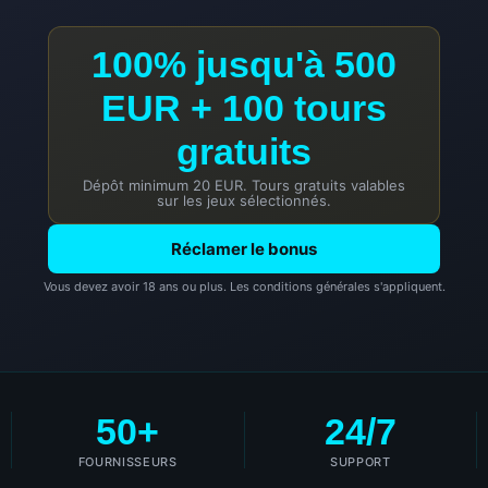
100% jusqu'à 500
EUR + 100 tours
gratuits
Dépôt minimum 20 EUR. Tours gratuits valables
sur les jeux sélectionnés.
Réclamer le bonus
Vous devez avoir 18 ans ou plus. Les conditions générales s'appliquent.
50+
24/7
FOURNISSEURS
SUPPORT