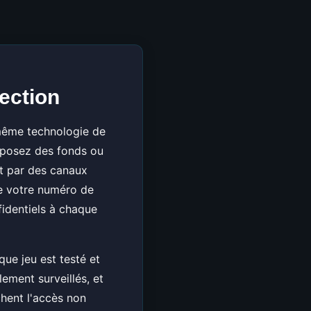
ection
 même technologie de
déposez des fonds ou
nt par des canaux
ue votre numéro de
fidentiels à chaque
ue jeu est testé et
lement surveillés, et
hent l'accès non