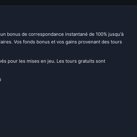
er un bonus de correspondance instantané de 100% jusqu'à
laires. Vos fonds bonus et vos gains provenant des tours
és pour les mises en jeu. Les tours gratuits sont
0