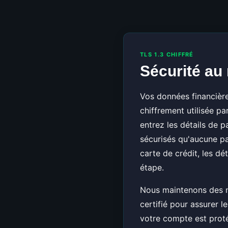
TLS 1.3 CHIFFRÉ
Sécurité au
Vos données financièr
chiffrement utilisée p
entrez les détails de 
sécurisés qu'aucune pa
carte de crédit, les dé
étape.
Nous maintenons des no
certifié pour assurer l
votre compte est prot